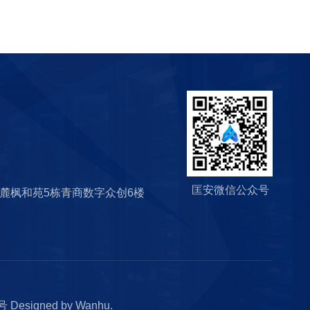
匡安微信公众号
麓枫和苑5栋青商数字众创6楼
1号
Designed by
Wanhu
.