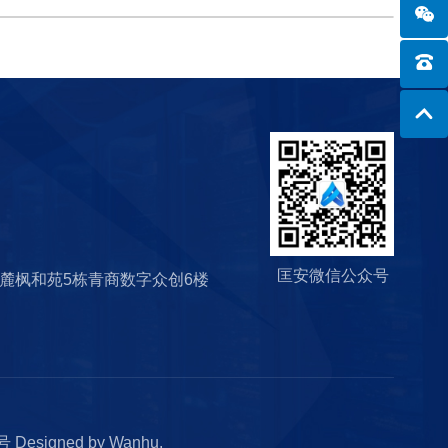
匡安微信公众号
麓枫和苑5栋青商数字众创6楼
1号
Designed by
Wanhu
.